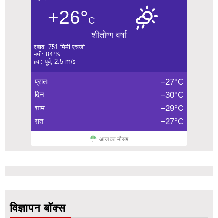
+26°
C
शीतोष्ण वर्षा
दबाव: 751 मिमी एचजी
नमी: 94 %
हवा: पूर्व, 2.5 m/s
प्रातः
+27°C
दिन
+30°C
शाम
+29°C
रात
+27°C
आज का मौसम
विज्ञापन बॉक्स