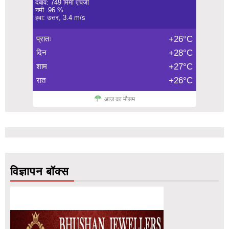
दबाव: 749 मिमी एचजी
नमी: 96 %
हवा: उत्तर, 3.4 m/s
प्रातः
+26°C
दिन
+28°C
शाम
+27°C
रात
+26°C
आज का मौसम
विज्ञापन बॉक्स