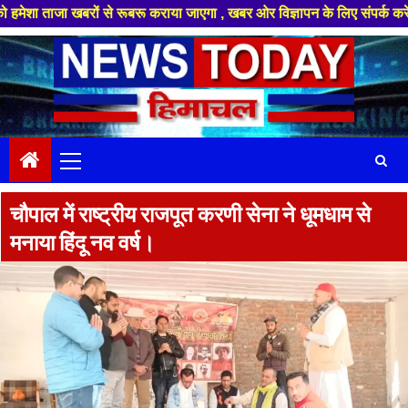
 खबरों से रूबरू कराया जाएगा , खबर ओर विज्ञापन के लिए संपर्क करे +91 88949 8
Skip
to
content
Primary
Menu
चौपाल में राष्ट्रीय राजपूत करणी सेना ने धूमधाम से
मनाया हिंदू नव वर्ष।