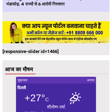
भंडाफोड़, 4 राज्यों से 6 आरोपी गिरफ्तार
[responsive-slider id=1466]
आज का मौषम
शुक्रवार
अगस्त
दिल्ली
+27°
C
शीतोष्ण वर्षा