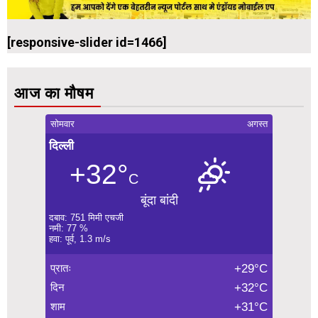
[responsive-slider id=1466]
आज का मौषम
सोमवार
अगस्त
दिल्ली
+32°
C
बूंदा बांदी
दबाव: 751 मिमी एचजी
नमी: 77 %
हवा: पूर्व, 1.3 m/s
प्रातः
+29°C
दिन
+32°C
शाम
+31°C