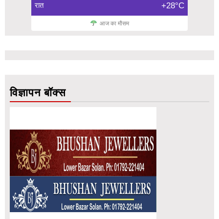
रात
+28°C
आज का मौसम
विज्ञापन बॉक्स