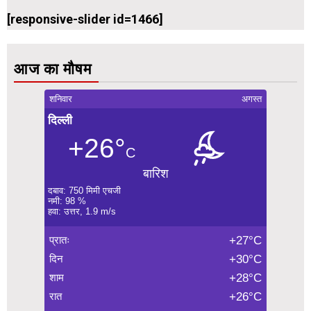
[responsive-slider id=1466]
आज का मौषम
शनिवार
अगस्त
दिल्ली
+26°
C
बारिश
दबाव: 750 मिमी एचजी
नमी: 98 %
हवा: उत्तर, 1.9 m/s
प्रातः
+27°C
दिन
+30°C
शाम
+28°C
रात
+26°C