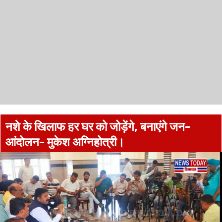
नशे के खिलाफ हर घर को जोड़ेंगे, बनाएंगे जन-
आंदोलन- मुकेश अग्निहोत्री।