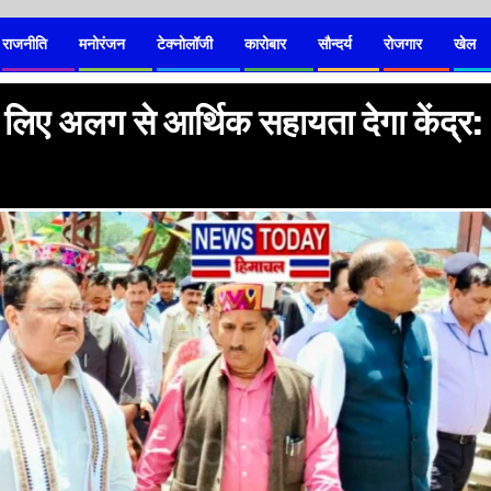
राजनीति
मनोरंजन
टेक्नोलॉजी
कारोबार
सौन्दर्य
रोजगार
खेल
लिए अलग से आर्थिक सहायता देगा केंद्र: