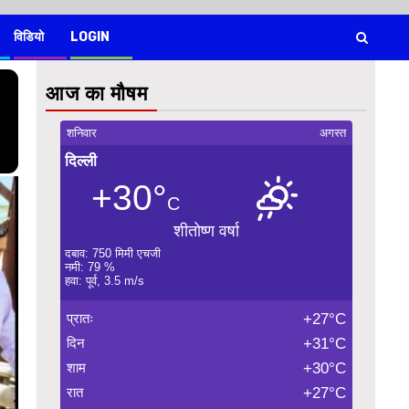
विडियो
LOGIN
आज का मौषम
शनिवार
अगस्त
दिल्ली
+30°
C
शीतोष्ण वर्षा
दबाव: 750 मिमी एचजी
नमी: 79 %
हवा: पूर्व, 3.5 m/s
प्रातः
+27°C
दिन
+31°C
शाम
+30°C
रात
+27°C