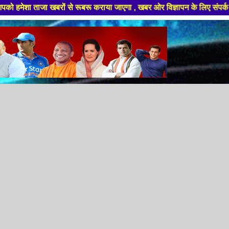
 रूबरू कराया जाएगा , खबर ओर विज्ञापन के लिए संपर्क करे +91 88949 86499 ,हमा