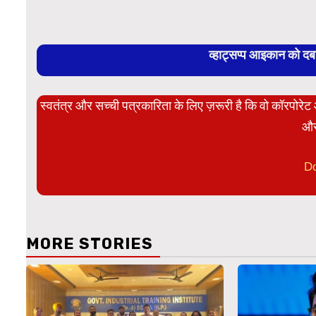
व्हाट्सप्प आइकान को द
स्वतंत्र और सच्ची पत्रकारिता के लिए ज़रूरी है कि वो कॉरपोर
और
D
MORE STORIES