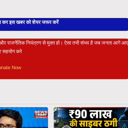
बा कर इस खबर को शेयर जरूर करें
ेट और राजनैतिक नियंत्रण से मुक्त हो। ऐसा तभी संभव है जब जनता आगे आ
 सहयोग करे
onate Now