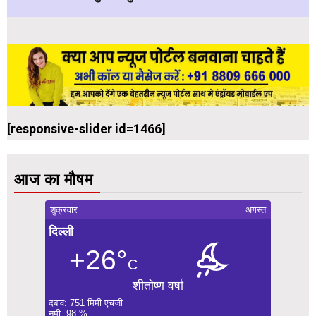
[responsive-slider id=1466]
आज का मौषम
शुक्रवार
अगस्त
दिल्ली
+26°
C
शीतोष्ण वर्षा
दबाव: 751 मिमी एचजी
नमी: 98 %