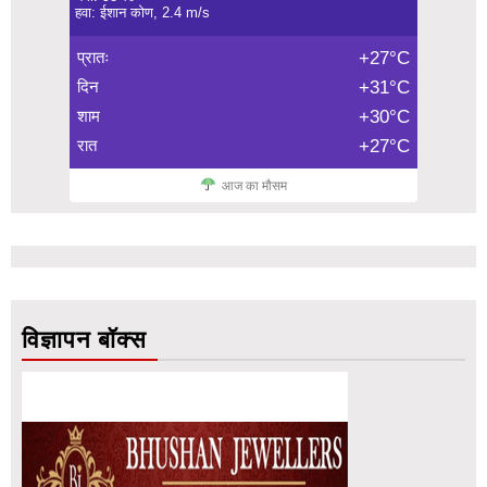
हवा: ईशान कोण, 2.4 m/s
प्रातः
+27°C
दिन
+31°C
शाम
+30°C
रात
+27°C
आज का मौसम
विज्ञापन बॉक्स