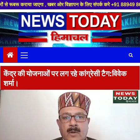
कराया जाएगा , खबर ओर विज्ञापन के लिए संपर्क करे +91 88949 86499 ,हमारे यूट्
Skip
to
content
Primary
Menu
केंद्र की योजनाओं पर लग रहे कांग्रेसी टैग:विवेक
शर्मा।