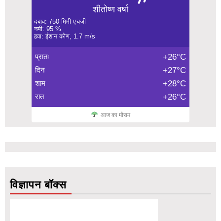
शीतोष्ण वर्षा
दबाव: 750 मिमी एचजी
नमी: 95 %
हवा: ईशान कोण, 1.7 m/s
प्रातः
+26°C
दिन
+27°C
शाम
+28°C
रात
+26°C
आज का मौसम
विज्ञापन बॉक्स