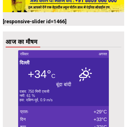
[responsive-slider id=1466]
आज का मौषम
रविवार
अगस्त
दिल्ली
+34°
C
बूंदा बांदी
दबाव: 750 मिमी एचजी
नमी: 61 %
हवा: दक्षिण-पूर्व, 0.9 m/s
प्रातः
+29°C
दिन
+33°C
शाम