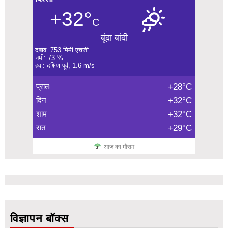
+32°
C
बूंदा बांदी
दबाव: 753 मिमी एचजी
नमी: 73 %
हवा: दक्षिण-पूर्व, 1.6 m/s
प्रातः
+28°C
दिन
+32°C
शाम
+32°C
रात
+29°C
आज का मौसम
विज्ञापन बॉक्स