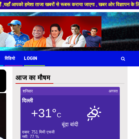
ा खबरों से रूबरू कराया जाएगा , खबर ओर विज्ञापन के लिए संपर्क करे +91 88949 
विडियो
LOGIN
आज का मौषम
शनिवार
अगस्त
दिल्ली
+31°
C
बूंदा बांदी
दबाव: 751 मिमी एचजी
नमी: 77 %