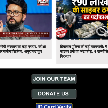
मोदी सरकार का बड़ा प्रहार, परीक्षा
हिमाचल पुलिस की बड़ी कामयाबी: 
र कसेगा शिकंजा: अनुराग ठाकुर
साइबर ठगी का भंडाफोड़, 4 राज्यों 
गिरफ्तार