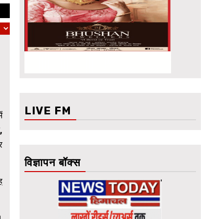
LIVE FM
ं
,
र
विज्ञापन बॉक्स
ह
।