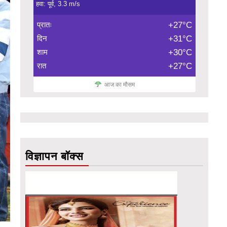
हवा: पूर्व, 3.3 m/s
प्रातः
+27°C
दिन
+31°C
शाम
+30°C
रात
+27°C
आज का मौसम
विज्ञापन बॉक्स