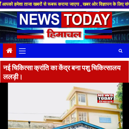
 ताजा खबरों से रूबरू कराया जाएगा , खबर ओर विज्ञापन के लिए संपर्क करे +91 88
Skip
to
content
Primary
Menu
नई चिकित्सा क्रांति का केंद्र बना पशु चिकित्सालय
ललड़ी।