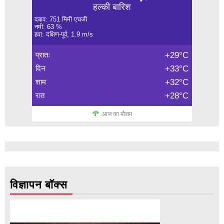
हल्की बारिश
दबाव: 751 मिमी एचजी
नमी: 63 %
हवा: दक्षिण-पूर्व, 1.9 m/s
प्रातः
+29°C
दिन
+33°C
शाम
+32°C
रात
+28°C
आज का मौसम
विज्ञापन बॉक्स