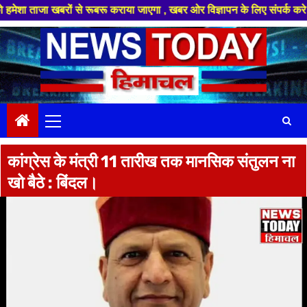
रों से रूबरू कराया जाएगा , खबर ओर विज्ञापन के लिए संपर्क करे +91 88949 864
Skip
to
content
Primary
Menu
कांग्रेस के मंत्री 11 तारीख तक मानसिक संतुलन ना
खो बैठे : बिंदल।