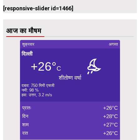
[responsive-slider id=1466]
आज का मौषम
शुक्रवार
अगस्त
दिल्ली
+26°
C
शीतोष्ण वर्षा
दबाव: 750 मिमी एचजी
नमी: 98 %
हवा: उत्तर, 3.2 m/s
प्रातः
+26°C
दिन
+28°C
शाम
+27°C
रात
+26°C