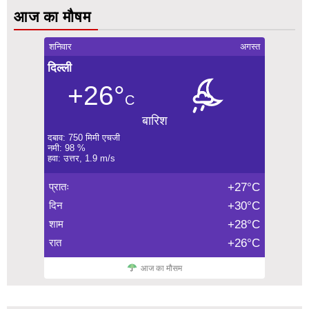
आज का मौषम
शनिवार
अगस्त
दिल्ली
+26°
C
बारिश
दबाव: 750 मिमी एचजी
नमी: 98 %
हवा: उत्तर, 1.9 m/s
प्रातः
+27°C
दिन
+30°C
शाम
+28°C
रात
+26°C
आज का मौसम