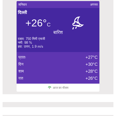
शनिवार
अगस्त
दिल्ली
+26°
C
बारिश
दबाव: 750 मिमी एचजी
नमी: 98 %
हवा: उत्तर, 1.9 m/s
प्रातः
+27°C
दिन
+30°C
शाम
+28°C
रात
+26°C
आज का मौसम