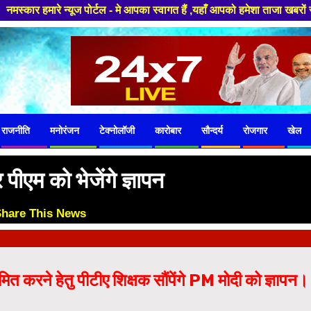
ज पोर्टल - मे आपका स्वागत हैं ,यहाँ आपको हमेशा ताजा खबरों से रूबरू कराया जा
राजनीति
मनोरंजन
टेक्नोलॉजी
कारोबार
सौन्दर्य
रोजगार
खेल
ीएम को भेजेंगे ज्ञापन
Share This News
😊
मित करने हेतु पीटीए शिक्षक सौंपेंगे PM मोदी को ज्ञापन।