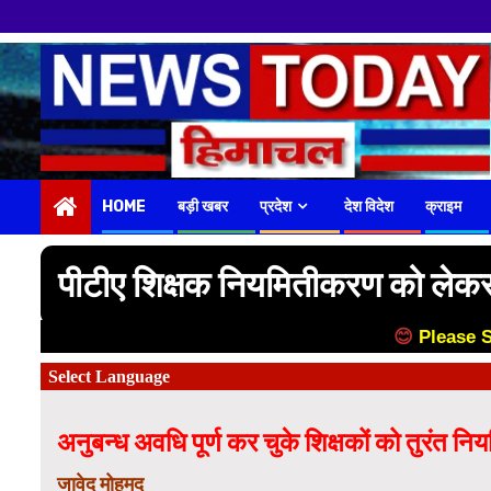
नमस्कार हमारे न्यू
Skip
to
content
HOME
बड़ी खबर
प्रदेश
देश विदेश
क्राइम
पीटीए शिक्षक नियमितीकरण को लेकर प
😊
Please 
अनुबन्ध अवधि पूर्ण कर चुके शिक्षकों को तुरंत निय
जावेद मोहमद