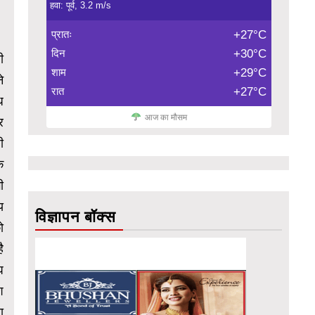
हवा: पूर्व, 3.2 m/s
प्रातः
+27°C
दिन
+30°C
ी
शाम
+29°C
े
रात
+27°C
ध
आज का मौसम
र
ी
ि
ी
य
विज्ञापन बॉक्स
ो
ै
घ
श
ा