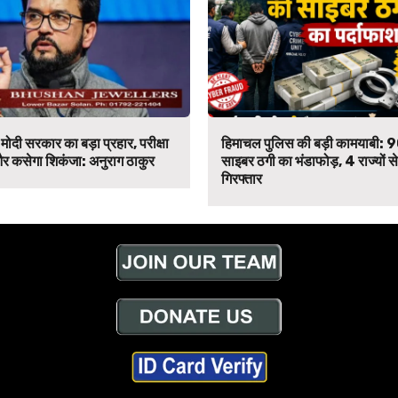
मोदी सरकार का बड़ा प्रहार, परीक्षा
हिमाचल पुलिस की बड़ी कामयाबी: 
र कसेगा शिकंजा: अनुराग ठाकुर
साइबर ठगी का भंडाफोड़, 4 राज्यों 
गिरफ्तार