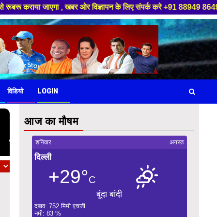
एगा , खबर ओर विज्ञापन के लिए संपर्क करे +91 88949 86499 ,हमारे यूट्यूब चैन
विडियो
LOGIN
आज का मौषम
शनिवार
अगस्त
दिल्ली
+29°
C
बूंदा बांदी
दबाव: 752 मिमी एचजी
नमी: 83 %