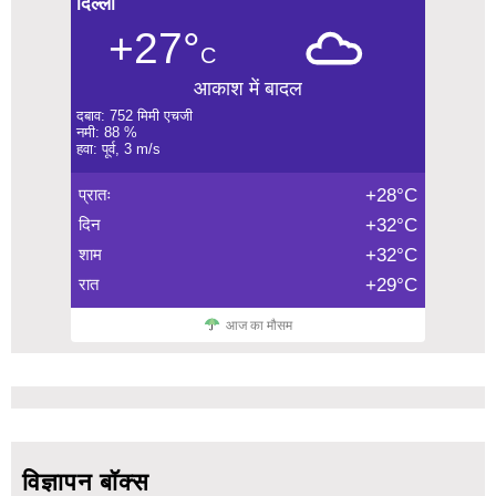
दिल्ली
+27°
C
आकाश में बादल
दबाव: 752 मिमी एचजी
नमी: 88 %
हवा: पूर्व, 3 m/s
प्रातः
+28°C
दिन
+32°C
शाम
+32°C
रात
+29°C
आज का मौसम
विज्ञापन बॉक्स