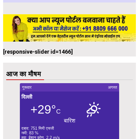
[responsive-slider id=1466]
आज का मौषम
गुरूवार
अगस्त
दिल्ली
+29°
C
बारिश
दबाव: 751 मिमी एचजी
नमी: 83 %
हवा: ईशान कोण, 2.2 m/s