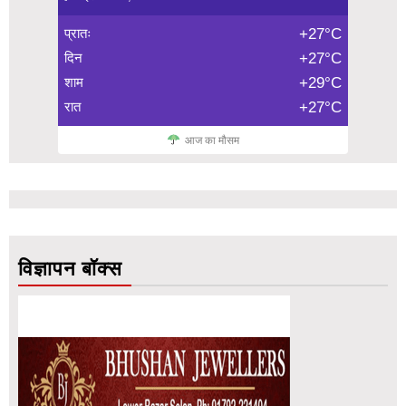
प्रातः
+27°C
दिन
+27°C
शाम
+29°C
रात
+27°C
आज का मौसम
विज्ञापन बॉक्स