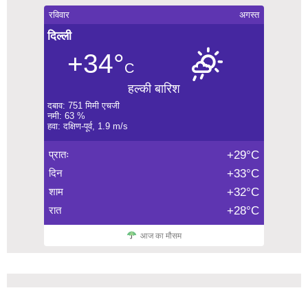
रविवार
अगस्त
दिल्ली
+34°
C
हल्की बारिश
दबाव: 751 मिमी एचजी
नमी: 63 %
हवा: दक्षिण-पूर्व, 1.9 m/s
प्रातः
+29°C
दिन
+33°C
शाम
+32°C
रात
+28°C
आज का मौसम