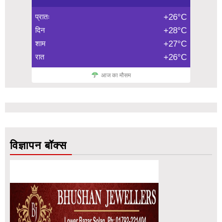
प्रातः
+26°C
दिन
+28°C
शाम
+27°C
रात
+26°C
आज का मौसम
विज्ञापन बॉक्स