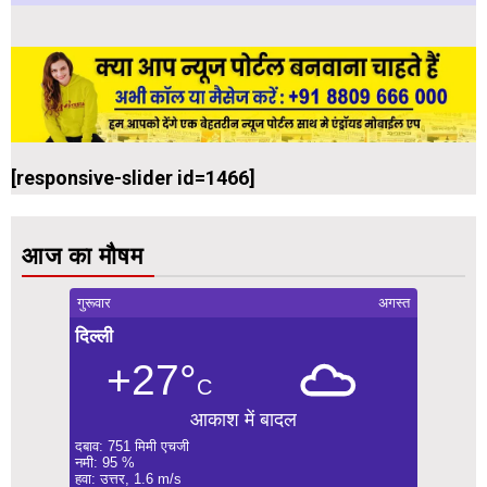
[responsive-slider id=1466]
आज का मौषम
गुरूवार
अगस्त
दिल्ली
+27°
C
आकाश में बादल
दबाव: 751 मिमी एचजी
नमी: 95 %
हवा: उत्तर, 1.6 m/s