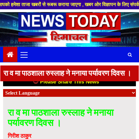
 ताजा खबरों से रूबरू कराया जाएगा , खबर ओर विज्ञापन के लिए संपर्क करे +91 88
Skip
to
content
Primary
Menu
रा व मा पाठशाला रुस्लाह ने मनाया पर्यावरण दिवस ।
😊
Please Share This News
😊
रा व मा पाठशाला रुस्लाह ने मनाया
पर्यावरण दिवस ।
गिरीश ठाकुर