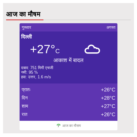
आज का मौषम
गुरूवार
अगस्त
दिल्ली
+27°
C
आकाश में बादल
दबाव: 751 मिमी एचजी
नमी: 95 %
हवा: उत्तर, 1.6 m/s
प्रातः
+26°C
दिन
+28°C
शाम
+27°C
रात
+26°C
आज का मौसम