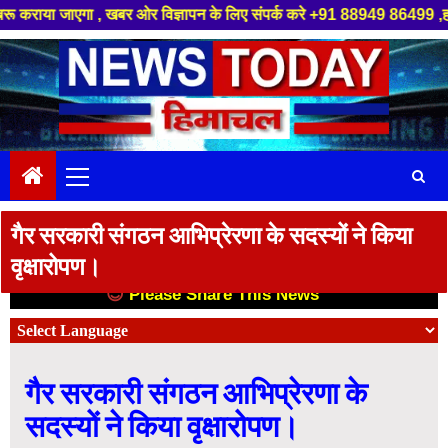
गा , खबर ओर विज्ञापन के लिए संपर्क करे +91 88949 86499 ,हमारे यूट्यूब चैनल 
Skip
to
content
Primary
Menu
गैर सरकारी संगठन आभिप्रेरणा के सदस्यों ने किया
वृक्षारोपण।
😊
Please Share This News
😊
गैर सरकारी संगठन आभिप्रेरणा के
सदस्यों ने किया वृक्षारोपण।