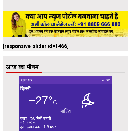
[responsive-slider id=1466]
आज का मौषम
शुक्रवार
अगस्त
दिल्ली
+27°
C
बारिश
दबाव: 750 मिमी एचजी
नमी: 96 %
हवा: ईशान कोण, 1.8 m/s