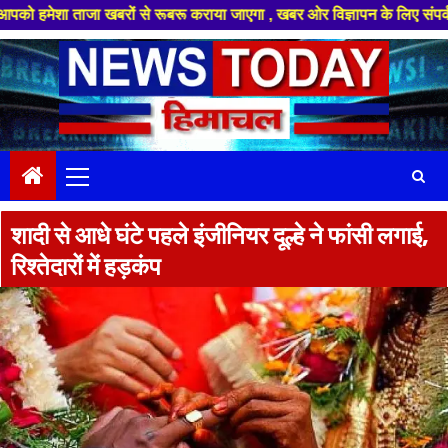
 ताजा खबरों से रूबरू कराया जाएगा , खबर ओर विज्ञापन के लिए संपर्क करे +91 8
Skip
to
content
Primary
Menu
शादी से आधे घंटे पहले इंजीनियर दूल्हे ने फांसी लगाई,
रिश्तेदारों में हड़कंप