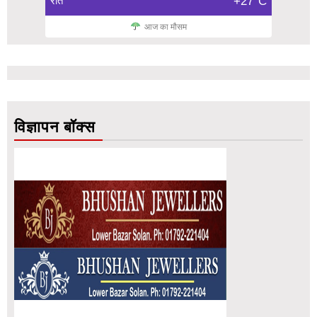
रात
+27°C
आज का मौसम
विज्ञापन बॉक्स