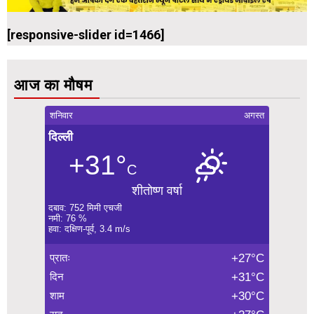
[responsive-slider id=1466]
आज का मौषम
शनिवार
अगस्त
दिल्ली
+31°
C
शीतोष्ण वर्षा
दबाव: 752 मिमी एचजी
नमी: 76 %
हवा: दक्षिण-पूर्व, 3.4 m/s
प्रातः
+27°C
दिन
+31°C
शाम
+30°C