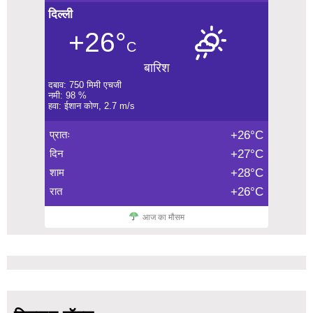
दिल्ली
+26°
C
बारिश
दबाव: 750 मिमी एचजी
नमी: 98 %
हवा: ईशान कोण, 2.7 m/s
प्रातः
+26°C
दिन
+27°C
शाम
+28°C
रात
+26°C
आज का मौसम