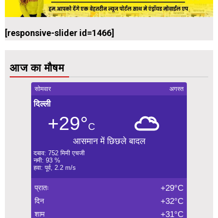
[responsive-slider id=1466]
आज का मौषम
सोमवार
अगस्त
दिल्ली
+29°
C
आसमान में छिछले बादल
दबाव: 752 मिमी एचजी
नमी: 93 %
हवा: पूर्व, 2.2 m/s
प्रातः
+29°C
दिन
+32°C
शाम
+31°C