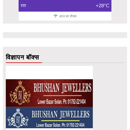
रात
+28°C
आज का मौसम
विज्ञापन बॉक्स