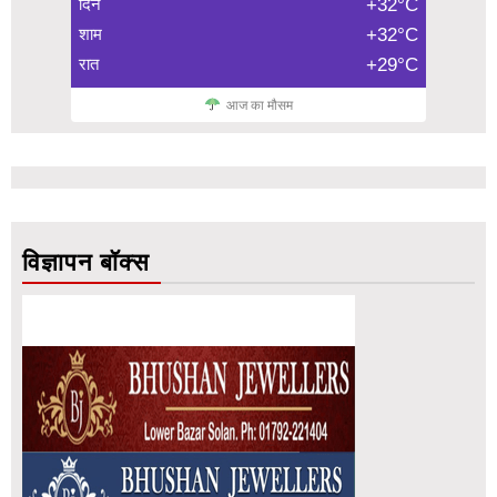
दिन
+32°C
शाम
+32°C
रात
+29°C
आज का मौसम
विज्ञापन बॉक्स