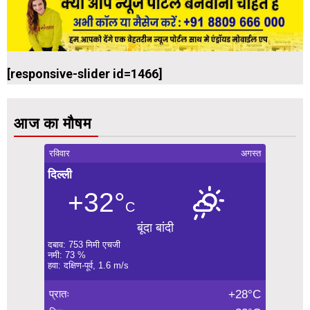
[responsive-slider id=1466]
आज का मौषम
रविवार
अगस्त
दिल्ली
+32°
C
बूंदा बांदी
दबाव: 753 मिमी एचजी
नमी: 73 %
हवा: दक्षिण-पूर्व, 1.6 m/s
प्रातः
+28°C