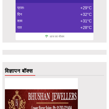
प्रातः
+29°C
दिन
+32°C
शाम
+31°C
रात
+28°C
आज का मौसम
विज्ञापन बॉक्स