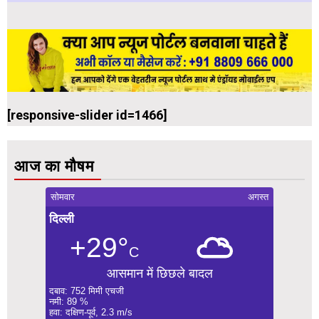
[responsive-slider id=1466]
आज का मौषम
सोमवार
अगस्त
दिल्ली
+29°
C
आसमान में छिछले बादल
दबाव: 752 मिमी एचजी
नमी: 89 %
हवा: दक्षिण-पूर्व, 2.3 m/s