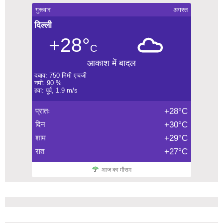
गुरूवार
अगस्त
दिल्ली
+28°
C
आकाश में बादल
दबाव: 750 मिमी एचजी
नमी: 90 %
हवा: पूर्व, 1.9 m/s
प्रातः
+28°C
दिन
+30°C
शाम
+29°C
रात
+27°C
आज का मौसम