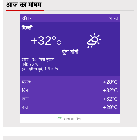
आज का मौषम
रविवार
अगस्त
दिल्ली
+32°
C
बूंदा बांदी
दबाव: 753 मिमी एचजी
नमी: 73 %
हवा: दक्षिण-पूर्व, 1.6 m/s
प्रातः
+28°C
दिन
+32°C
शाम
+32°C
रात
+29°C
आज का मौसम