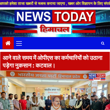
ाजा खबरों से रूबरू कराया जाएगा , खबर ओर विज्ञापन के लिए संपर्क करे +91 8894
Skip
to
content
Primary
Menu
आने वाले समय में ओपीएस का कर्मचारियों को उठाना
पड़ेगा नुकसान : कटवाल।