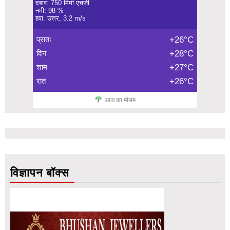
दबाव: 750 मिमी एचजी
नमी: 98 %
हवा: उत्तर, 3.2 m/s
प्रातः
+26°C
दिन
+28°C
शाम
+27°C
रात
+26°C
आज का मौसम
विज्ञापन बॉक्स