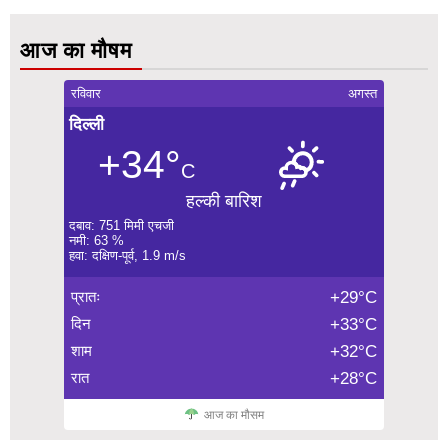
आज का मौषम
रविवार
अगस्त
दिल्ली
+34°
C
हल्की बारिश
दबाव: 751 मिमी एचजी
नमी: 63 %
हवा: दक्षिण-पूर्व, 1.9 m/s
प्रातः
+29°C
दिन
+33°C
शाम
+32°C
रात
+28°C
आज का मौसम