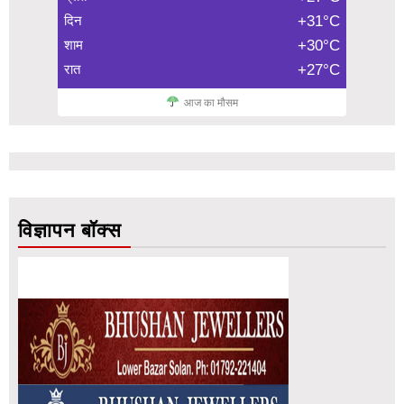
दिन
+31°C
शाम
+30°C
रात
+27°C
आज का मौसम
विज्ञापन बॉक्स