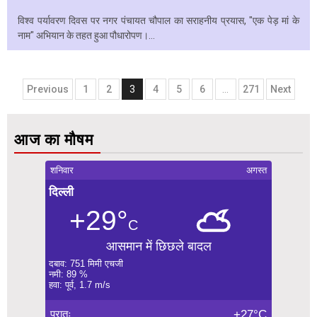
विश्व पर्यावरण दिवस पर नगर पंचायत चौपाल का सराहनीय प्रयास, "एक पेड़ मां के
नाम" अभियान के तहत हुआ पौधारोपण।...
Posts
Previous
1
2
3
4
5
6
…
271
Next
navigation
आज का मौषम
शनिवार
अगस्त
दिल्ली
+29°
C
आसमान में छिछले बादल
दबाव: 751 मिमी एचजी
नमी: 89 %
हवा: पूर्व, 1.7 m/s
प्रातः
+27°C